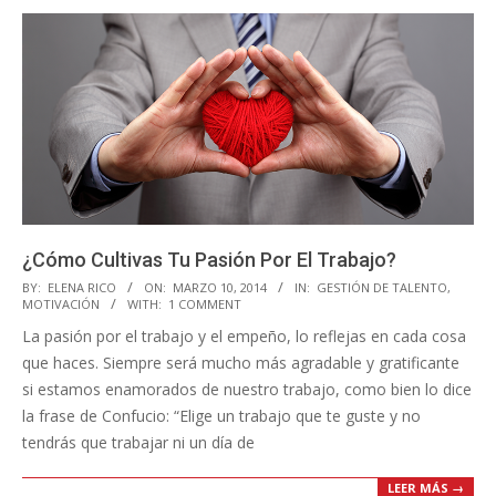
¿Cómo Cultivas Tu Pasión Por El Trabajo?
2014-
BY:
ELENA RICO
ON:
MARZO 10, 2014
IN:
GESTIÓN DE TALENTO
,
MOTIVACIÓN
WITH:
1 COMMENT
03-
La pasión por el trabajo y el empeño, lo reflejas en cada cosa
10
que haces. Siempre será mucho más agradable y gratificante
si estamos enamorados de nuestro trabajo, como bien lo dice
la frase de Confucio: “Elige un trabajo que te guste y no
tendrás que trabajar ni un día de
LEER MÁS →