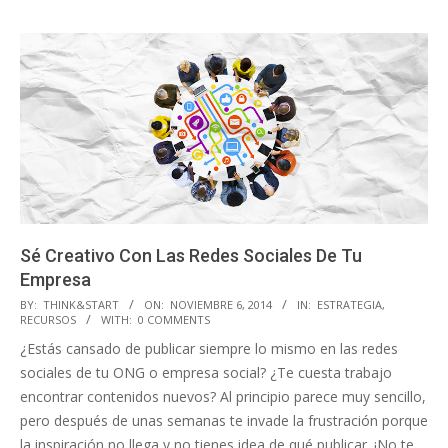
Sé Creativo Con Las Redes Sociales De Tu
Empresa
2014-
BY:
THINK&START
ON:
NOVIEMBRE 6, 2014
IN:
ESTRATEGIA
,
RECURSOS
WITH:
0 COMMENTS
11-
¿Estás cansado de publicar siempre lo mismo en las redes
06
sociales de tu ONG o empresa social? ¿Te cuesta trabajo
encontrar contenidos nuevos? Al principio parece muy sencillo,
pero después de unas semanas te invade la frustración porque
la inspiración no llega y no tienes idea de qué publicar. ¡No te