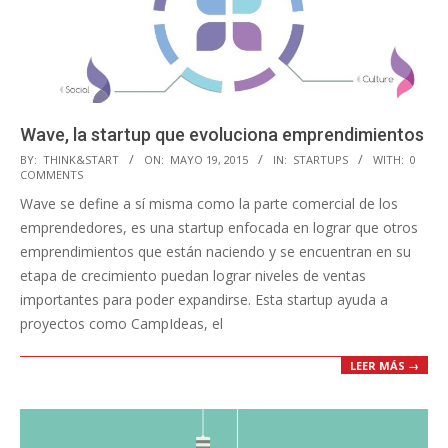
Wave, la startup que evoluciona emprendimientos
2015-
BY:
THINK&START
ON:
MAYO 19, 2015
IN:
STARTUPS
WITH:
0
COMMENTS
05-
Wave se define a sí misma como la parte comercial de los
19
emprendedores, es una startup enfocada en lograr que otros
emprendimientos que están naciendo y se encuentran en su
etapa de crecimiento puedan lograr niveles de ventas
importantes para poder expandirse. Esta startup ayuda a
proyectos como CampIdeas, el
LEER MÁS →