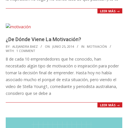
LEER MÁS →
¿De Dónde Viene La Motivación?
2014-
BY:
ALEJANDRA BAEZ
ON:
JUNIO 25, 2014
IN:
MOTIVACIÓN
WITH:
1 COMMENT
06-
8 de cada 10 emprendedores que he conocido, han
25
necesitado algún tipo de motivación o inspiración para poder
tomar la decisión final de emprender. Hasta hoy no había
asociado mucho el porqué de esta situación, pero viendo el
video de Stella Young1, comediante y periodista australiana,
considero que se debe a
LEER MÁS →