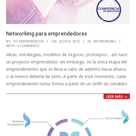
Networking para emprendedores
2015-
BY:
YO EMPRENDEDOR
ON:
JULIO 8, 2015
IN:
NETWORKING
WITH:
0 COMMENTS
07-
Ideas, estrategias, modelos de negocio, prototipos… así nace
08
un proyecto emprendedor; sin embargo, es la única etapa del
emprendimiento que se lleva a cabo de adentro hacia afuera,
o al menos debería de serlo. A partir de este momento, cada
emprendimiento toma forma a partir de un sinfín de variables
LEER MÁS →