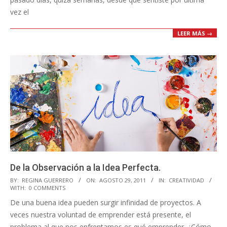
vez el
LEER MÁS →
De la Observación a la Idea Perfecta.
2011-
BY:
REGINA GUERRERO
ON:
AGOSTO 29, 2011
IN:
CREATIVIDAD
WITH:
0 COMMENTS
08-
De una buena idea pueden surgir infinidad de proyectos. A
29
veces nuestra voluntad de emprender está presente, el
problema al que nos enfrentamos es qué emprender. ¿Cómo