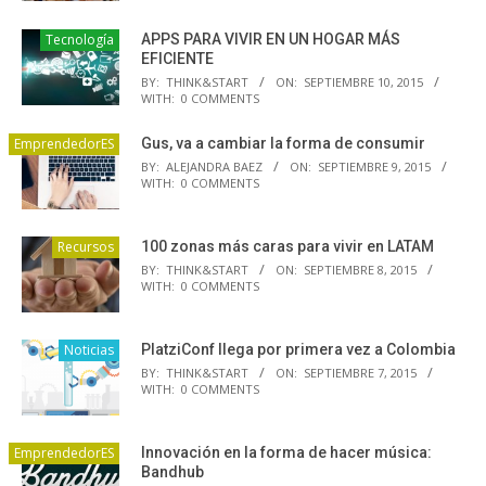
Tecnología
APPS PARA VIVIR EN UN HOGAR MÁS
EFICIENTE
BY:
THINK&START
ON:
SEPTIEMBRE 10, 2015
WITH:
0 COMMENTS
EmprendedorES
Gus, va a cambiar la forma de consumir
BY:
ALEJANDRA BAEZ
ON:
SEPTIEMBRE 9, 2015
WITH:
0 COMMENTS
Recursos
100 zonas más caras para vivir en LATAM
BY:
THINK&START
ON:
SEPTIEMBRE 8, 2015
WITH:
0 COMMENTS
Noticias
PlatziConf llega por primera vez a Colombia
BY:
THINK&START
ON:
SEPTIEMBRE 7, 2015
WITH:
0 COMMENTS
EmprendedorES
Innovación en la forma de hacer música:
Bandhub