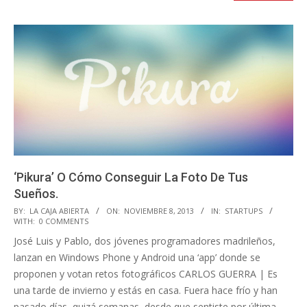
‘Pikura’ O Cómo Conseguir La Foto De Tus
Sueños.
2013-
BY:
LA CAJA ABIERTA
ON:
NOVIEMBRE 8, 2013
IN:
STARTUPS
WITH:
0 COMMENTS
11-
José Luis y Pablo, dos jóvenes programadores madrileños,
08
lanzan en Windows Phone y Android una ‘app’ donde se
proponen y votan retos fotográficos CARLOS GUERRA | Es
una tarde de invierno y estás en casa. Fuera hace frío y han
pasado días, quizá semanas, desde que sentiste por última