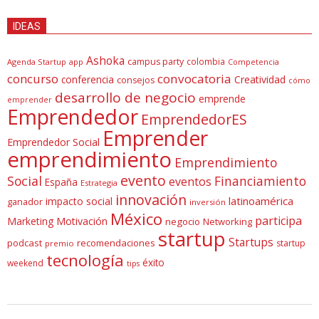
IDEAS
Ashoka
campus party
colombia
Agenda Startup
app
Competencia
concurso
convocatoria
conferencia
Creatividad
consejos
cómo
desarrollo de negocio
emprende
emprender
Emprendedor
EmprendedorES
Emprender
Emprendedor Social
emprendimiento
Emprendimiento
evento
Social
Financiamiento
eventos
España
Estrategia
innovación
latinoamérica
impacto social
ganador
inversión
México
participa
Marketing
Motivación
negocio
Networking
startup
Startups
podcast
recomendaciones
startup
premio
tecnología
éxito
weekend
tips