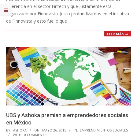
referencia en el sector Fintech y que justamente está
organizado por F​innovista. Justo profundizamos en el inciativa
de Finnovista y esto fue lo que
LEER MÁS →
UBS y Ashoka premian a emprendedores sociales
en México
2015-
BY:
ASHOKA
ON:
MAYO 26, 2015
IN:
EMPRENDIMIENTOS SOCIALES
WITH:
0 COMMENTS
05-