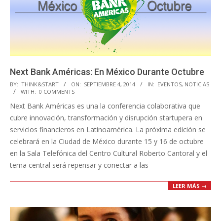
Next Bank Américas: En México Durante Octubre
2014-
BY:
THINK&START
ON:
SEPTIEMBRE 4, 2014
IN:
EVENTOS
,
NOTICIAS
WITH:
0 COMMENTS
09-
Next Bank Américas es una la conferencia colaborativa que
04
cubre innovación, transformación y disrupción startupera en
servicios financieros en Latinoamérica. La próxima edición se
celebrará en la Ciudad de México durante 15 y 16 de octubre
en la Sala Telefónica del Centro Cultural Roberto Cantoral y el
tema central será repensar y conectar a las
LEER MÁS →