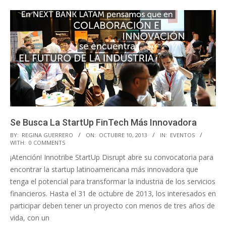
Se Busca La StartUp FinTech Más Innovadora
2013-
BY:
REGINA GUERRERO
ON:
OCTUBRE 10, 2013
IN:
EVENTOS
WITH:
0 COMMENTS
10-
¡Atención! Innotribe StartUp Disrupt abre su convocatoria para
10
encontrar la startup latinoamericana más innovadora que
tenga el potencial para transformar la industria de los servicios
financieros. Hasta el 31 de octubre de 2013, los interesados en
participar deben tener un proyecto con menos de tres años de
vida, con un