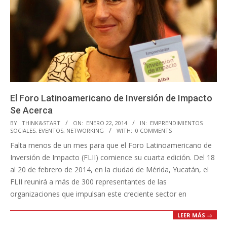
El Foro Latinoamericano de Inversión de Impacto
Se Acerca
2014-
BY:
THINK&START
ON:
ENERO 22, 2014
IN:
EMPRENDIMIENTOS
SOCIALES
,
EVENTOS
,
NETWORKING
WITH:
0 COMMENTS
01-
Falta menos de un mes para que el Foro Latinoamericano de
22
Inversión de Impacto (FLII) comience su cuarta edición. Del 18
al 20 de febrero de 2014, en la ciudad de Mérida, Yucatán, el
FLII reunirá a más de 300 representantes de las
organizaciones que impulsan este creciente sector en
LEER MÁS →