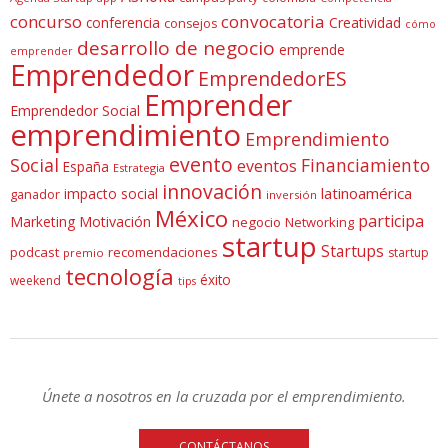
concurso
convocatoria
conferencia
Creatividad
consejos
cómo
desarrollo de negocio
emprende
emprender
Emprendedor
EmprendedorES
Emprender
Emprendedor Social
emprendimiento
Emprendimiento
evento
Social
Financiamiento
eventos
España
Estrategia
innovación
latinoamérica
impacto social
ganador
inversión
México
participa
Marketing
Motivación
negocio
Networking
startup
Startups
podcast
recomendaciones
startup
premio
tecnología
éxito
weekend
tips
Únete a nosotros en la cruzada por el emprendimiento.
CONTÁCTANOS