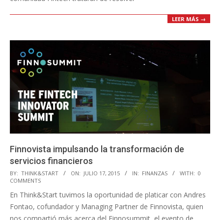
LEER MÁS →
Finnovista impulsando la transformación de
servicios financieros
2015-
BY:
THINK&START
ON:
JULIO 17, 2015
IN:
FINANZAS
WITH:
0
COMMENTS
07-
En Think&Start tuvimos la oportunidad de platicar con Andres
17
Fontao, cofundador y Managing Partner de Finnovista, quien
nos compartió más acerca del Finnosummit, el evento de