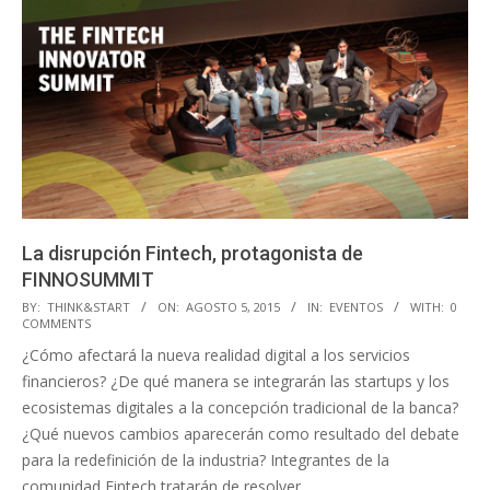
La disrupción Fintech, protagonista de
FINNOSUMMIT
2015-
BY:
THINK&START
ON:
AGOSTO 5, 2015
IN:
EVENTOS
WITH:
0
COMMENTS
08-
¿Cómo afectará la nueva realidad digital a los servicios
05
financieros? ¿De qué manera se integrarán las startups y los
ecosistemas digitales a la concepción tradicional de la banca?
¿Qué nuevos cambios aparecerán como resultado del debate
para la redefinición de la industria? Integrantes de la
comunidad Fintech tratarán de resolver