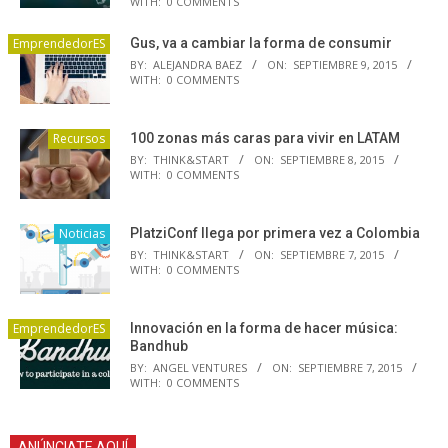
WITH:
0 COMMENTS
EmprendedorES
Gus, va a cambiar la forma de consumir
BY:
ALEJANDRA BAEZ
ON:
SEPTIEMBRE 9, 2015
WITH:
0 COMMENTS
Recursos
100 zonas más caras para vivir en LATAM
BY:
THINK&START
ON:
SEPTIEMBRE 8, 2015
WITH:
0 COMMENTS
Noticias
PlatziConf llega por primera vez a Colombia
BY:
THINK&START
ON:
SEPTIEMBRE 7, 2015
WITH:
0 COMMENTS
EmprendedorES
Innovación en la forma de hacer música:
Bandhub
BY:
ANGEL VENTURES
ON:
SEPTIEMBRE 7, 2015
WITH:
0 COMMENTS
ANÚNCIATE AQUÍ