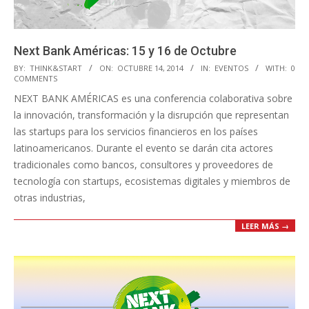
Next Bank Américas: 15 y 16 de Octubre
2014-
BY:
THINK&START
ON:
OCTUBRE 14, 2014
IN:
EVENTOS
WITH:
0
COMMENTS
10-
NEXT BANK AMÉRICAS es una conferencia colaborativa sobre
14
la innovación, transformación y la disrupción que representan
las startups para los servicios financieros en los países
latinoamericanos. Durante el evento se darán cita actores
tradicionales como bancos, consultores y proveedores de
tecnología con startups, ecosistemas digitales y miembros de
otras industrias,
LEER MÁS →