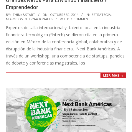
Grandes Retos Para El Mundo Financiero Y
Emprendedor
2014-
BY:
THINK&START
ON:
OCTUBRE 30, 2014
IN:
ESTRATEGIA
,
NEGOCIOS INTERNACIONALES
WITH:
1 COMMENT
10-
Expertos de talla internacional y talento local en la industria
30
financiera-tecnológica (fintech) se dieron cita en la primera
edición en México de la conferencia global, colaborativa y de
disrupción de la industria financiera, Next Bank Américas. A
través de un workshop, una competencia de startups, paneles
de debate y conferencias magistrales, los
LEER MÁS →