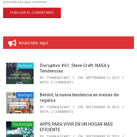
próxima vez que comente.
Anúnciate aquí
Noticias
Disruptivo #61: Steve Craft: NASA y
Tendencias
BY:
THINK&START
ON:
SEPTIEMBRE 11, 2015
WITH:
0 COMMENTS
Startups
Beldot, la nueva tendencia en mesas de
regalos
BY:
THINK&START
ON:
SEPTIEMBRE 10, 2015
WITH:
2 COMMENTS
Tecnología
APPS PARA VIVIR EN UN HOGAR MÁS
EFICIENTE
BY:
THINK&START
ON:
SEPTIEMBRE 10, 2015