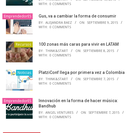
WITH:
0 COMMENTS
EmprendedorES
Gus, va a cambiar la forma de consumir
BY:
ALEJANDRA BAEZ
ON:
SEPTIEMBRE 9, 2015
WITH:
0 COMMENTS
Recursos
100 zonas más caras para vivir en LATAM
BY:
THINK&START
ON:
SEPTIEMBRE 8, 2015
WITH:
0 COMMENTS
Noticias
PlatziConf llega por primera vez a Colombia
BY:
THINK&START
ON:
SEPTIEMBRE 7, 2015
WITH:
0 COMMENTS
EmprendedorES
Innovación en la forma de hacer música:
Bandhub
BY:
ANGEL VENTURES
ON:
SEPTIEMBRE 7, 2015
WITH:
0 COMMENTS