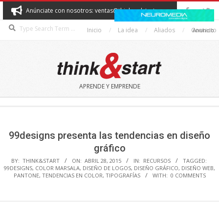
Skip
Anúnciate con nosotros: ventas@thinkandstart.com
to
Search
content
Inicio
La idea
Aliados
Contacto
Anuncio
THINK&START
APRENDE Y EMPRENDE
Secondary
Navigation
Menu
99designs presenta las tendencias en diseño
gráfico
BY:
THINK&START
ON:
ABRIL 28, 2015
IN:
RECURSOS
TAGGED:
99DESIGNS
,
COLOR MARSALA
,
DISEÑO DE LOGOS
,
DISEÑO GRÁFICO
,
DISEÑO WEB
,
PANTONE
,
TENDENCIAS EN COLOR
,
TIPOGRAFÍAS
WITH:
0 COMMENTS