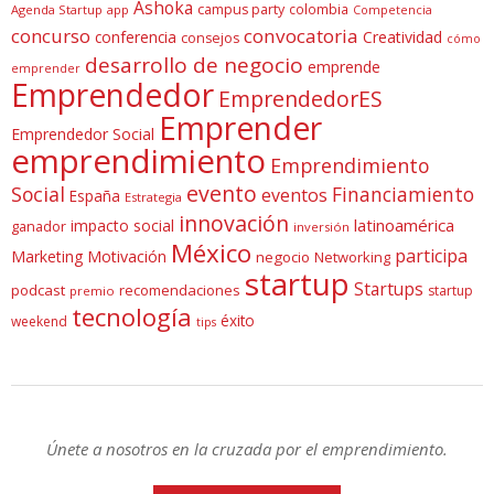
Ashoka
campus party
colombia
Agenda Startup
app
Competencia
concurso
convocatoria
conferencia
Creatividad
consejos
cómo
desarrollo de negocio
emprende
emprender
Emprendedor
EmprendedorES
Emprender
Emprendedor Social
emprendimiento
Emprendimiento
evento
Social
Financiamiento
eventos
España
Estrategia
innovación
latinoamérica
impacto social
ganador
inversión
México
participa
Marketing
Motivación
negocio
Networking
startup
Startups
podcast
recomendaciones
startup
premio
tecnología
éxito
weekend
tips
Únete a nosotros en la cruzada por el emprendimiento.