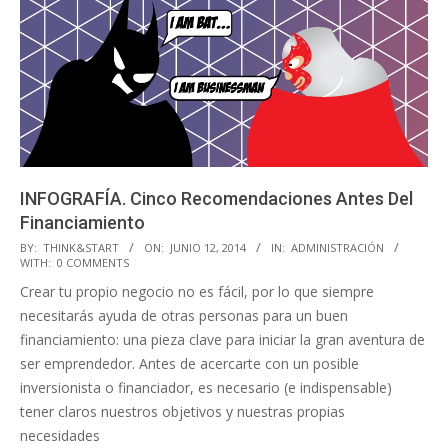
INFOGRAFÍA. Cinco Recomendaciones Antes Del
Financiamiento
2014-
BY:
THINK&START
ON:
JUNIO 12, 2014
IN:
ADMINISTRACIÓN
WITH:
0 COMMENTS
06-
Crear tu propio negocio no es fácil, por lo que siempre
12
necesitarás ayuda de otras personas para un buen
financiamiento: una pieza clave para iniciar la gran aventura de
ser emprendedor. Antes de acercarte con un posible
inversionista o financiador, es necesario (e indispensable)
tener claros nuestros objetivos y nuestras propias
necesidades