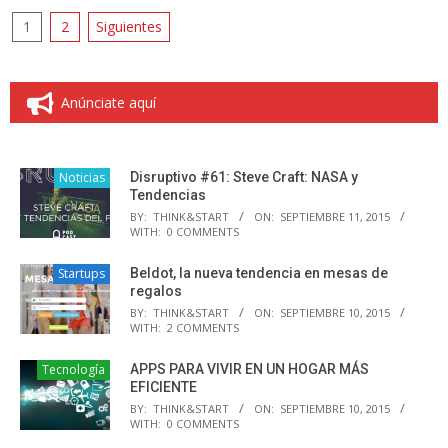
Paginación
1
2
Siguientes
de
entradas
Anúnciate aquí
Noticias
Disruptivo #61: Steve Craft: NASA y
Tendencias
BY:
THINK&START
ON:
SEPTIEMBRE 11, 2015
WITH:
0 COMMENTS
Startups
Beldot, la nueva tendencia en mesas de
regalos
BY:
THINK&START
ON:
SEPTIEMBRE 10, 2015
WITH:
2 COMMENTS
Tecnología
APPS PARA VIVIR EN UN HOGAR MÁS
EFICIENTE
BY:
THINK&START
ON:
SEPTIEMBRE 10, 2015
WITH:
0 COMMENTS