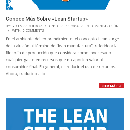
Conoce Más Sobre «Lean Startup»
2014-
BY:
YO EMPRENDEDOR
ON:
ABRIL 10, 2014
IN:
ADMINISTRACIÓN
WITH:
0 COMMENTS
04-
En el ambiente del emprendimiento, el concepto Lean surge
10
de la alusión al término de “lean manufactura”, referido a la
filosofía de producción que considera como innecesario
cualquier gasto en recursos que no aporten valor al
consumidor final. En general, es reducir el uso de recursos.
Ahora, traducido a lo
LEER MÁS →