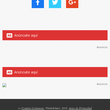
Anúnciate aquí
Anuncio
Anúnciate aquí
Anuncio
cc
Creative Commons
, Think&Start, 2018.
Aviso de Privacidad