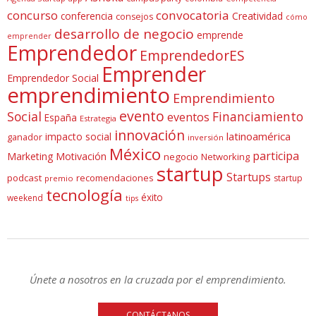
concurso
convocatoria
conferencia
Creatividad
consejos
cómo
desarrollo de negocio
emprende
emprender
Emprendedor
EmprendedorES
Emprender
Emprendedor Social
emprendimiento
Emprendimiento
evento
Social
Financiamiento
eventos
España
Estrategia
innovación
latinoamérica
impacto social
ganador
inversión
México
participa
Marketing
Motivación
negocio
Networking
startup
Startups
podcast
recomendaciones
startup
premio
tecnología
éxito
weekend
tips
Únete a nosotros en la cruzada por el emprendimiento.
CONTÁCTANOS