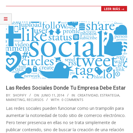
LEER MÁS →
Las Redes Sociales Donde Tu Empresa Debe Estar
2014-
BY:
SHOPIFY
ON:
JUNIO 11, 2014
IN:
CREATIVIDAD
,
ESTRATEGIA
,
MARKETING
,
RECURSOS
WITH:
0 COMMENTS
06-
Las redes sociales pueden funcionar como un trampolín para
11
aumentar la notoriedad de todo sitio de comercio electrónico.
Pero tener presencia en ellas no se trata simplemente de
publicar contenido, sino de buscar la creación de una relación