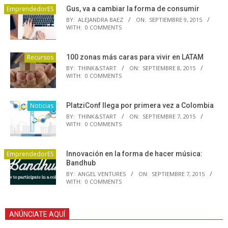
EmprendedorES
Gus, va a cambiar la forma de consumir
BY:
ALEJANDRA BAEZ
ON:
SEPTIEMBRE 9, 2015
WITH:
0 COMMENTS
Recursos
100 zonas más caras para vivir en LATAM
BY:
THINK&START
ON:
SEPTIEMBRE 8, 2015
WITH:
0 COMMENTS
Noticias
PlatziConf llega por primera vez a Colombia
BY:
THINK&START
ON:
SEPTIEMBRE 7, 2015
WITH:
0 COMMENTS
EmprendedorES
Innovación en la forma de hacer música:
Bandhub
BY:
ANGEL VENTURES
ON:
SEPTIEMBRE 7, 2015
WITH:
0 COMMENTS
ANÚNCIATE AQUÍ