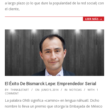
a largo plazo (o lo que dure la popularidad de la red social) con
el cliente,
LEER MÁS →
El Éxito De Bismarck Lepe: Emprendedor Serial
2014-
BY:
THINK&START
ON:
JUNIO 9, 2014
IN:
NOTICIAS
WITH:
1
COMMENT
06-
La palabra Ohtli significa «camino» en lengua náhuatl. Dicho
09
nombre lo lleva un premio que otorga la Embajada de México