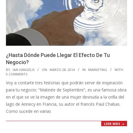
¿Hasta Dónde Puede Llegar El Efecto De Tu
Negocio?
2014-
BY:
IAN VANGELIS
ON:
MARZO 28, 2014
IN:
MARKETING
WITH:
0 COMMENTS
03-
Voy a contarte tres historias que podrán servir de inspiración
28
para tu negocio: “Matinée de Septembre”, es una famosa obra
en el que se ve la imagen de una mujer desnuda a la orilla del
lago de Annecy en Francia, su autor el francés Paul Chabas.
Como sucede en varias
LEER MÁS →