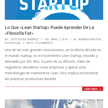
Lo Que «Lean Startup» Puede Aprender De La
«Filosofía Fat»
2014-
BY:
CRISTOPHER RAMÍREZ
ON:
ABRIL 1, 2014
IN:
ADMINISTRACIÓN
,
ESTRATEGIA
WITH:
4 COMMENTS
04-
Una de las más grandes innovaciones, en la última década en
01
el mundo startup, es el movimiento Lean Startup, iniciado y
difundido por Eric Ries. A partir de su difusión, miles de
seguidores decidieron crear empresas y aplicar esta
metodología de mantenerse Lean. Esto implica incrementar
las prácticas productivas durante
LEER MÁS →